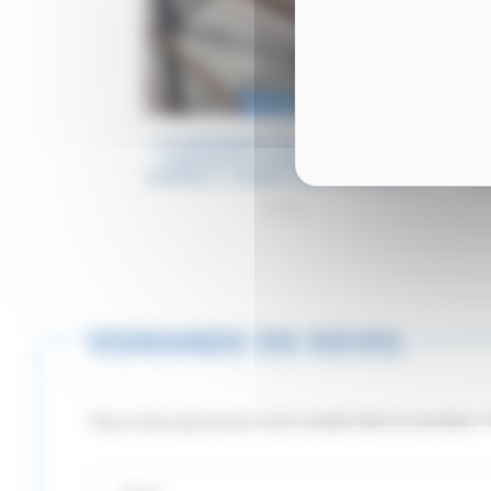
Occasion
LOT RAYONNAGE MI-LOURD (PICKING
LOT 
CARTON) DE LA MARQUE MECALUX
CAR
MLME002 / CHARGE 200KG PAR NIVEAU.
(M
3895€
DEMANDE DE DEVIS
Vous n'avez pas trouvé votre souhait dans les produits