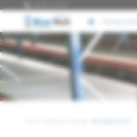
Panneau de gestion des cookies
02 40 77 42 72
Rayonnage industr
Accueil
Produits par rayonnage
Rayonnage mi-lourd