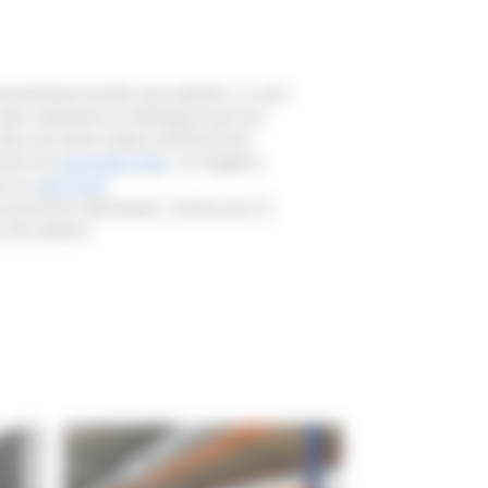
yennement lourdes sans palettes. Le rack
ks industriels se distinguent par leur
dans tout autre espace professionnel.
roche du
rayonnage léger
, ces étagères
nt au
rack lourd
.
 accessoires spécifiques comme pour le
 des ateliers.