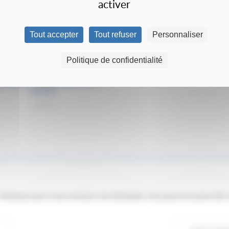
activer
Tout accepter
Tout refuser
Personnaliser
Occasion
Politique de confidentialité
RAYONNAGE MI-LOURD (PICKING
TON) DE LA MARQUE MECALUX
LME001) / CHARGE 300KG PAR
NIVEAU.
1995€
 ? N'hésitez pas à nous envoyer une demande, nous pouvons peut-être 