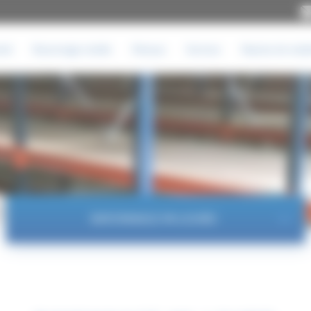
iel
Rayonnage mobile
Marque
Services
Reprise de matér
RAYONNAGE MI-LOURD