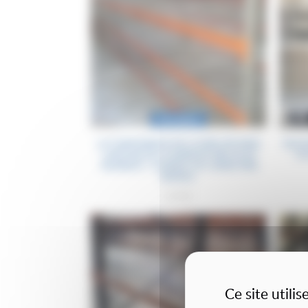
Occasion
LOT RAYONNAGE MI-LOURD (PICKING
NOUV
CARTON) DE LA MARQUE MECALUX
TO
MLME001 / CHARGE 250-300KG PAR
NIVEAU.
3290€
Ce site utili