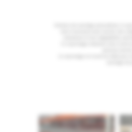
Solution de stockage polyvalente, le ra
semi-lourd peut aussi stocker des cha
robustesse et leur adaptabilité, per
Ce rayonnage industriel semi-lourd
e
peuvent stocker
Le rayonnage mi-lourd est idéal pour 
stockage de p