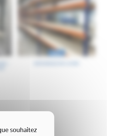
Neuf
ING –
RAYONNAGE MI-LOURD
EM
 que souhaitez