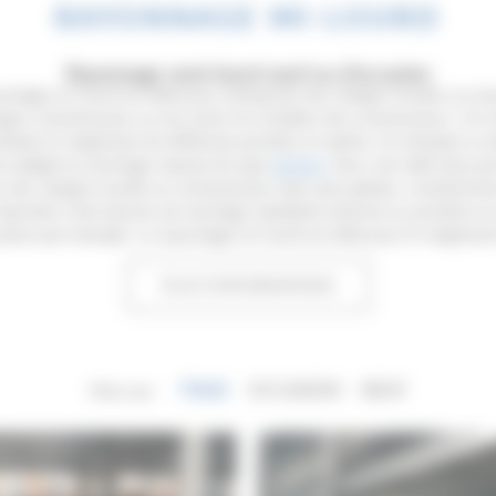
RAYONNAGE MI-LOURD
Rayonnage semi-lourd neuf ou d’occasion
yonnage mi-lourd est idéal pour entreposer des charges lourdes ou mo
rges volumineuses ou non selon les modèles des constructeurs. Ces rac
mettant le rangement de différents produits en atelier, en entrepôt ou 
st adapté au stockage manuel de type
picking
. Avec une taille plus p
 des charges lourdes et volumineuses mais sans palette, contraireme
répondre à des besoins de stockage standards (cartons) ou produits et
neus par exemple. Le rayonnage mi-lourd est idéal pour le rangement
PLUS D’INFORMATIONS
TOUS
OCCASION
NEUF
Filtrer par :