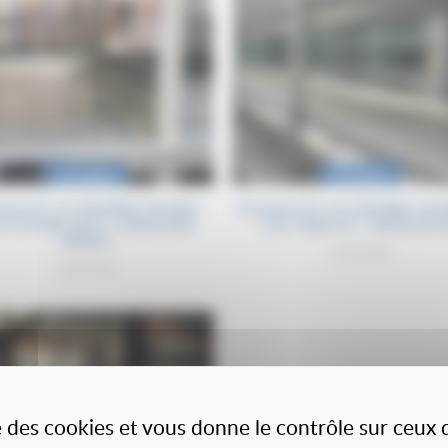
Occasion
Occasion
EAUTÉ: LOT MATÉRIEL PICKING –
NOUVEAUTÉ: LOT MATÉRIEL PICK
LE DOUBLE BITO / 100KGS PAR
TOLE TABLETTE – METALSYST
NIVEAU
3900.00€
2900.00€
se des cookies et vous donne le contrôle sur ceux