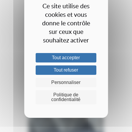
Ce site utilise des
cookies et vous
donne le contrôle
sur ceux que
souhaitez activer
Tout accepter
Tout refuser
Occasion
LOT DE MATÉRIEL DE STOCKAGE LOURD
Personnaliser
– JUNGHEINRICH (YUNG 2404)
568€
Politique de
confidentialité