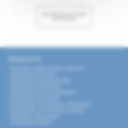
DEMANDER UN DEVIS
SPECIFIQUE
PRODUITS
PALETTIER LOURD OU RACK À PALETTE
RAYONNAGE MI-LOURD
RAYONNAGE LÉGER INDUSTRIEL
RAYONNAGE DYNAMIQUE
RAYONNAGE PAR ACCUMULATION
RAYONNAGE CANTILEVER
PLATEFORME DE STOCKAGE : MEZZANINE
ACCESSOIRES DE STOCKAGE SUR RACK
VESTIAIRES MÉTALLIQUES
RAYONNAGE MOBILE