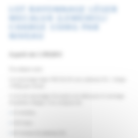
LOT RAYONNAGE LÉGER
MECALUX (LEME001)/
CHARGE 150KG PAR
NIVEAU
A partir de
1 190,00
€
Prix départ usine
Lot rayonnage léger MECALUX avec plateaux fils / charge
150kg par niveau
Ce lot de rayonnage d’occasion est idéal pour le stockage
de petites charges. Il se compose de :
12 échelles
120 lisses
60 niveaux de plateaux fils